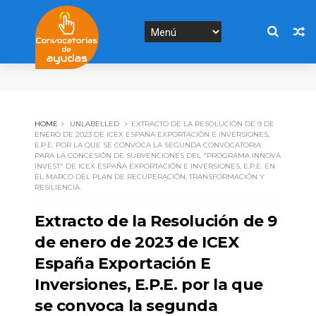
HOME
UNLABELLED
EXTRACTO DE LA RESOLUCIÓN DE 9 DE
ENERO DE 2023 DE ICEX ESPAÑA EXPORTACIÓN E INVERSIONES,
E.P.E. POR LA QUE SE CONVOCA LA SEGUNDA CONVOCATORIA
PARA LA CONCESIÓN DE SUBVENCIONES DEL "PROGRAMA INNOVA
INVEST" DE ICEX ESPAÑA EXPORTACIÓN E INVERSIONES, E.P.E. EN
EL MARCO DEL PLAN DE RECUPERACIÓN, TRANSFORMACIÓN Y
RESILIENCIA.
Extracto de la Resolución de 9
de enero de 2023 de ICEX
España Exportación E
Inversiones, E.P.E. por la que
se convoca la segunda