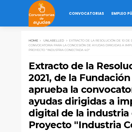
CONVOCATORIAS
EMPLEO P
HOME
UNLABELLED
EXTRACTO DE LA RESOLUCIÓN DE 10 DE D
CONVOCATORIA PARA LA CONCESIÓN DE AYUDAS DIRIGIDAS A IMP
PROYECTO "INDUSTRIA CONECTADA 4.0"
Extracto de la Resolu
2021, de la Fundación 
aprueba la convocator
ayudas dirigidas a im
digital de la industri
Proyecto "Industria 