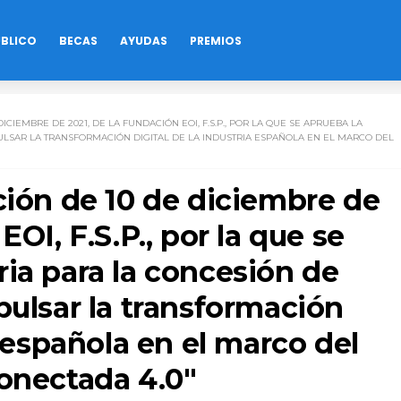
ÚBLICO
BECAS
AYUDAS
PREMIOS
ICIEMBRE DE 2021, DE LA FUNDACIÓN EOI, F.S.P., POR LA QUE SE APRUEBA LA
ULSAR LA TRANSFORMACIÓN DIGITAL DE LA INDUSTRIA ESPAÑOLA EN EL MARCO DEL
ción de 10 de diciembre de
EOI, F.S.P., por la que se
ia para la concesión de
pulsar la transformación
a española en el marco del
Conectada 4.0"