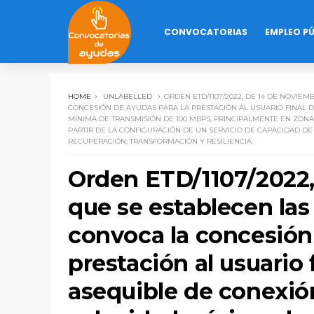
CONVOCATORIAS
EMPLEO P
HOME
UNLABELLED
ORDEN ETD/1107/2022, DE 14 DE NOVIE
CONCESIÓN DE AYUDAS PARA LA PRESTACIÓN AL USUARIO FINAL 
MÍNIMA DE TRANSMISIÓN DE 100 MBPS, PRINCIPALMENTE EN ZONA
PARTIR DE LA CONFIGURACIÓN DE UN SERVICIO DE CAPACIDAD D
RECUPERACIÓN, TRANSFORMACIÓN Y RESILIENCIA.
Orden ETD/1107/2022,
que se establecen las
convoca la concesión
prestación al usuario 
asequible de conexió