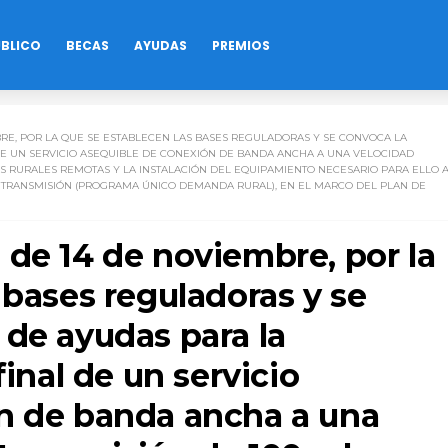
ÚBLICO
BECAS
AYUDAS
PREMIOS
MBRE, POR LA QUE SE ESTABLECEN LAS BASES REGULADORAS Y SE CONVOCA LA
DE UN SERVICIO ASEQUIBLE DE CONEXIÓN DE BANDA ANCHA A UNA VELOCIDAD
S RURALES REMOTAS Y LA INSTALACIÓN DEL EQUIPAMIENTO NECESARIO PARA ELLO 
E TRANSMISIÓN (PROGRAMA ÚNICO DEMANDA RURAL), EN EL MARCO DEL PLAN DE
 de 14 de noviembre, por la
 bases reguladoras y se
 de ayudas para la
final de un servicio
n de banda ancha a una