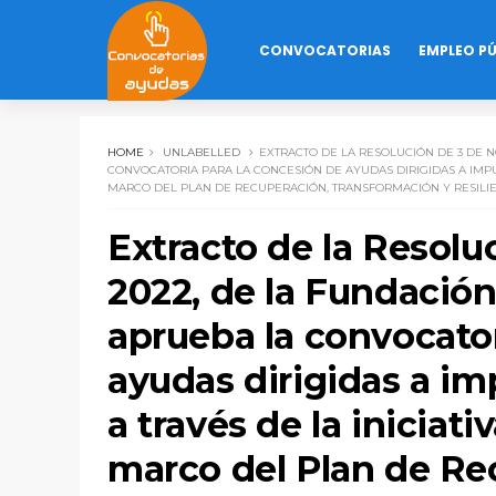
CONVOCATORIAS
EMPLEO P
HOME
UNLABELLED
EXTRACTO DE LA RESOLUCIÓN DE 3 DE NO
CONVOCATORIA PARA LA CONCESIÓN DE AYUDAS DIRIGIDAS A IMPULS
MARCO DEL PLAN DE RECUPERACIÓN, TRANSFORMACIÓN Y RESILI
Extracto de la Resol
2022, de la Fundación 
aprueba la convocator
ayudas dirigidas a im
a través de la iniciati
marco del Plan de Re