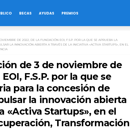
ÚBLICO
BECAS
AYUDAS
PREMIOS
VIEMBRE DE 2022, DE LA FUNDACIÓN EOI, F.S.P. POR LA QUE SE APRUEBA LA
AR LA INNOVACIÓN ABIERTA A TRAVÉS DE LA INICIATIVA «ACTIVA STARTUPS», EN EL
ENCIA
ución de 3 de noviembre de
EOI, F.S.P. por la que se
ia para la concesión de
pulsar la innovación abierta
va «Activa Startups», en el
cuperación, Transformación