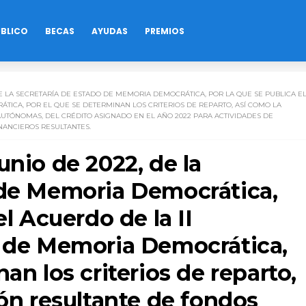
ÚBLICO
BECAS
AYUDAS
PREMIOS
DE LA SECRETARÍA DE ESTADO DE MEMORIA DEMOCRÁTICA, POR LA QUE SE PUBLICA E
TICA, POR EL QUE SE DETERMINAN LOS CRITERIOS DE REPARTO, ASÍ COMO LA
UTÓNOMAS, DEL CRÉDITO ASIGNADO EN EL AÑO 2022 PARA ACTIVIDADES DE
ANCIEROS RESULTANTES.
unio de 2022, de la
 de Memoria Democrática,
el Acuerdo de la II
l de Memoria Democrática,
an los criterios de reparto,
ión resultante de fondos