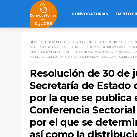
CONVOCATORIAS
EMPLEO P
HOME
UNLABELLED
RESOLUCIÓN DE 30 DE JUNIO DE 2022, 
ACUERDO DE LA II CONFERENCIA SECTORIAL DE MEMORIA DEMOCRÁ
DISTRIBUCIÓN RESULTANTE DE FONDOS PARA LAS COMUNIDADES A
MEMORIA DEMOCRÁTICA Y SE FORMALIZAN LOS COMPROMISOS FIN
Resolución de 30 de j
Secretaría de Estado
por la que se publica 
Conferencia Sectoria
por el que se determin
así como la distribuc