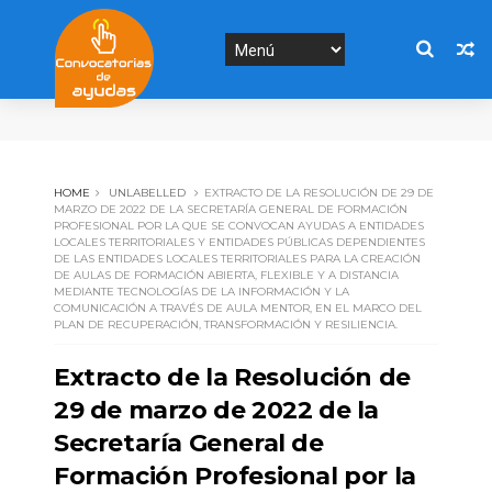
HOME
UNLABELLED
EXTRACTO DE LA RESOLUCIÓN DE 29 DE
MARZO DE 2022 DE LA SECRETARÍA GENERAL DE FORMACIÓN
PROFESIONAL POR LA QUE SE CONVOCAN AYUDAS A ENTIDADES
LOCALES TERRITORIALES Y ENTIDADES PÚBLICAS DEPENDIENTES
DE LAS ENTIDADES LOCALES TERRITORIALES PARA LA CREACIÓN
DE AULAS DE FORMACIÓN ABIERTA, FLEXIBLE Y A DISTANCIA
MEDIANTE TECNOLOGÍAS DE LA INFORMACIÓN Y LA
COMUNICACIÓN A TRAVÉS DE AULA MENTOR, EN EL MARCO DEL
PLAN DE RECUPERACIÓN, TRANSFORMACIÓN Y RESILIENCIA.
Extracto de la Resolución de
29 de marzo de 2022 de la
Secretaría General de
Formación Profesional por la