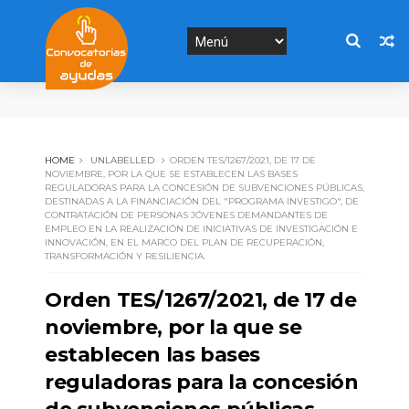
HOME
UNLABELLED
ORDEN TES/1267/2021, DE 17 DE
NOVIEMBRE, POR LA QUE SE ESTABLECEN LAS BASES
REGULADORAS PARA LA CONCESIÓN DE SUBVENCIONES PÚBLICAS,
DESTINADAS A LA FINANCIACIÓN DEL "PROGRAMA INVESTIGO", DE
CONTRATACIÓN DE PERSONAS JÓVENES DEMANDANTES DE
EMPLEO EN LA REALIZACIÓN DE INICIATIVAS DE INVESTIGACIÓN E
INNOVACIÓN, EN EL MARCO DEL PLAN DE RECUPERACIÓN,
TRANSFORMACIÓN Y RESILIENCIA.
Orden TES/1267/2021, de 17 de
noviembre, por la que se
establecen las bases
reguladoras para la concesión